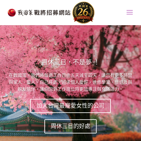
週休三日，不是夢 ！
在戰國策，我們將每週工作日由五天減至四天，讓您有更多時間
與家人、愛人、自己共處，追求個人愛好，進修學習，旅遊及與
親友陪伴，讓你回到工作崗位時更加專注與充滿活力。
加入台灣最寵愛女性的公司
周休三日的好處